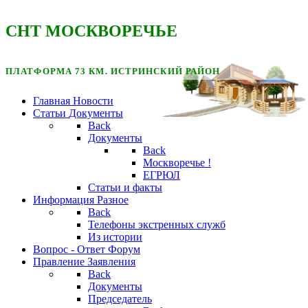
CНТ МОСКВОРЕЧЬЕ
ПЛАТФОРМА 73 КМ. ИСТРИНСКИЙ РАЙОН
Главная
Новости
Статьи
Документы
Back
Документы
Back
Москворечье !
ЕГРЮЛ
Статьи и факты
Информация
Разное
Back
Телефоны экстренных служб
Из истории
Вопрос - Ответ
Форум
Правление
Заявления
Back
Документы
Председатель