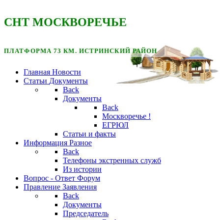
CНТ МОСКВОРЕЧЬЕ
ПЛАТФОРМА 73 КМ. ИСТРИНСКИЙ РАЙОН
Главная
Новости
Статьи
Документы
Back
Документы
Back
Москворечье !
ЕГРЮЛ
Статьи и факты
Информация
Разное
Back
Телефоны экстренных служб
Из истории
Вопрос - Ответ
Форум
Правление
Заявления
Back
Документы
Председатель