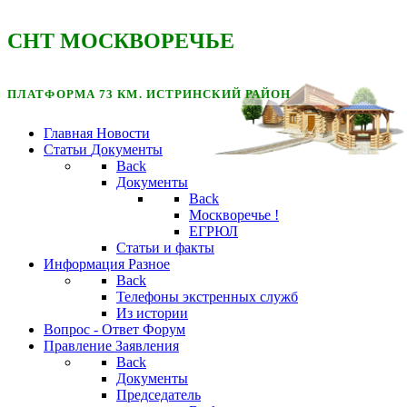
CНТ МОСКВОРЕЧЬЕ
ПЛАТФОРМА 73 КМ. ИСТРИНСКИЙ РАЙОН
Главная
Новости
Статьи
Документы
Back
Документы
Back
Москворечье !
ЕГРЮЛ
Статьи и факты
Информация
Разное
Back
Телефоны экстренных служб
Из истории
Вопрос - Ответ
Форум
Правление
Заявления
Back
Документы
Председатель