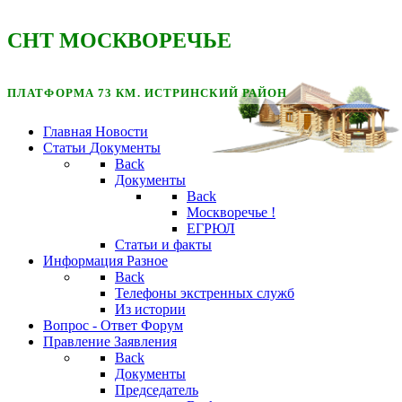
CНТ МОСКВОРЕЧЬЕ
ПЛАТФОРМА 73 КМ. ИСТРИНСКИЙ РАЙОН
Главная
Новости
Статьи
Документы
Back
Документы
Back
Москворечье !
ЕГРЮЛ
Статьи и факты
Информация
Разное
Back
Телефоны экстренных служб
Из истории
Вопрос - Ответ
Форум
Правление
Заявления
Back
Документы
Председатель