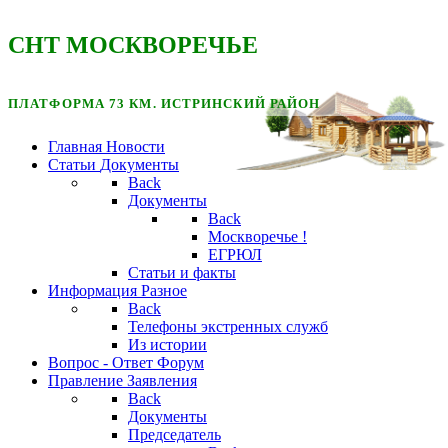
CНТ МОСКВОРЕЧЬЕ
ПЛАТФОРМА 73 КМ. ИСТРИНСКИЙ РАЙОН
Главная
Новости
Статьи
Документы
Back
Документы
Back
Москворечье !
ЕГРЮЛ
Статьи и факты
Информация
Разное
Back
Телефоны экстренных служб
Из истории
Вопрос - Ответ
Форум
Правление
Заявления
Back
Документы
Председатель